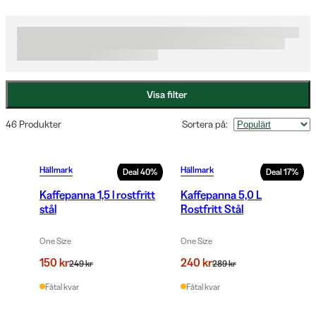
olika storlekar, från den populära Stekh­äll 58 för mindre sällskap 
till Stekh­äll 78 för större grupper. Hällmarks sortiment omfattar 
också praktiska tillbehör som kaffekannor, kokplattor och 
eldpannor, vilket ger dig en komplett matlagningsupplevelse i 
naturen. Oavsett om du lagar mat hemma i trädgården eller ute 
Visa filter
på vandring erbjuder Hällmark pålitliga och mångsidiga 
matlagningslösningar för alla tillfällen.
46 Produkter
Sortera på
:
Hällmark
Hällmark
Deal
40
%
Deal
17
%
Kaffepanna 1,5 l rostfritt
Kaffepanna 5,0 L
stål
Rostfritt Stål
One Size
One Size
150 kr
240 kr
249 kr
289 kr
Fåtal kvar
Fåtal kvar