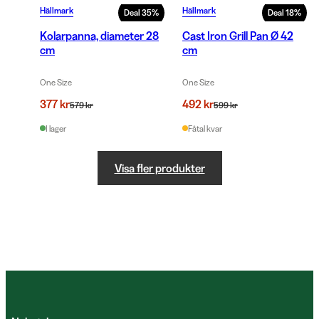
Hällmark
Hällmark
Deal
35
%
Deal
18
%
Kolarpanna, diameter 28
Cast Iron Grill Pan Ø 42
cm
cm
One Size
One Size
377 kr
492 kr
579 kr
599 kr
I lager
Fåtal kvar
Visa fler produkter