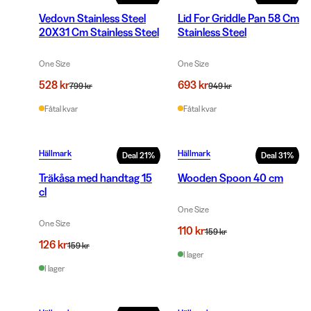
Vedovn Stainless Steel
Lid For Griddle Pan 58 Cm
20X31 Cm Stainless Steel
Stainless Steel
One Size
One Size
528 kr
693 kr
799 kr
949 kr
Fåtal kvar
Fåtal kvar
Hällmark
Hällmark
Deal
21
%
Deal
31
%
Träkåsa med handtag 15
Wooden Spoon 40 cm
cl
One Size
One Size
110 kr
159 kr
126 kr
159 kr
I lager
I lager