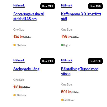
Hällmark
Hällmark
Deal
19
%
Deal
10
%
Förvaringsväska till
Kaffepanna 3,0 l rostfritt
stekhäll 48 cm
stål
One Size
One Size
134 kr
198 kr
165 kr
220 kr
Fåtal kvar
I lager
Hällmark
Hällmark
Deal
21
%
Deal
37
%
Stekspade Lång
Bålställning Tripod med
väska
One Size
One Size
118 kr
149 kr
501 kr
795 kr
Fåtal kvar
Fåtal kvar