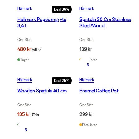
Hällmark
Hällmark
Deal
36
%
Hällmark Popcorngryta
Spatula 30 Cm Stainless
3,4 L
Steel/Wood
One Size
One Size
480 kr
139 kr
749 kr
I lager
Fåtal kvar
5
Hällmark
Hällmark
Deal
25
%
Wooden Spatula 40 cm
Enamel Coffee Pot
One Size
One Size
135 kr
299 kr
179 kr
I lager
Fåtal kvar
5