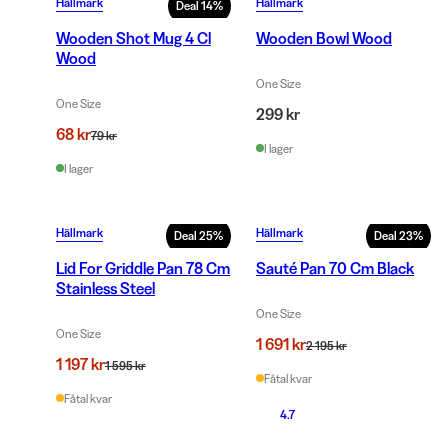
Hällmark
Hällmark
Deal
14
%
Wooden Shot Mug 4 Cl
Wooden Bowl Wood
Wood
One Size
One Size
299 kr
68 kr
79 kr
I lager
I lager
Hällmark
Hällmark
Deal
25
%
Deal
23
%
Lid For Griddle Pan 78 Cm
Sauté Pan 70 Cm Black
Stainless Steel
One Size
One Size
1 691 kr
2 195 kr
1 197 kr
1 595 kr
Fåtal kvar
Fåtal kvar
4.7