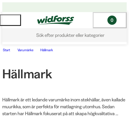
0
Sök efter produkter eller kategorier
Start
Varumärke
Hällmark
Hällmark
Hällmark är ett ledande varumärke inom stekh­ällar, även kallade 
muurikka, som är perfekta för matlagning utomhus. Sedan 
starten har Hällmark fokuserat på att skapa högkvalitativa 
stekh­ällar av varmvalsat stål som kan användas över öppen eld, 
på gasolbrännare eller direkt på kolgrill. Deras produkter finns i 