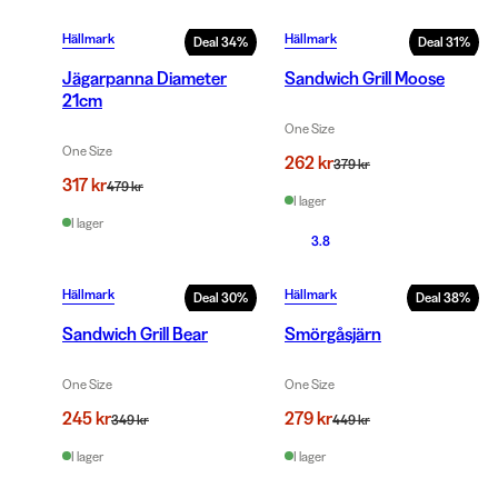
Hällmark
Hällmark
Deal
34
%
Deal
31
%
Jägarpanna Diameter
Sandwich Grill Moose
21cm
One Size
One Size
262 kr
379 kr
317 kr
479 kr
I lager
I lager
3.8
Hällmark
Hällmark
Deal
30
%
Deal
38
%
Sandwich Grill Bear
Smörgåsjärn
One Size
One Size
245 kr
279 kr
349 kr
449 kr
I lager
I lager