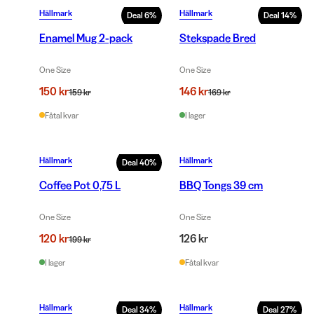
Hällmark
Hällmark
Deal
6
%
Deal
14
%
Enamel Mug 2-pack
Stekspade Bred
One Size
One Size
150 kr
146 kr
159 kr
169 kr
Fåtal kvar
I lager
Hällmark
Hällmark
Deal
40
%
Coffee Pot 0,75 L
BBQ Tongs 39 cm
One Size
One Size
120 kr
126 kr
199 kr
I lager
Fåtal kvar
Hällmark
Hällmark
Deal
34
%
Deal
27
%