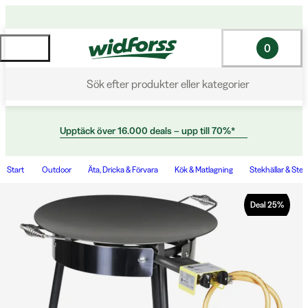
0
Sök efter produkter eller kategorier
Upptäck över 16.000 deals – upp till 70%*
Start
Outdoor
Äta, Dricka & Förvara
Kök & Matlagning
Stekhällar & Ste
Deal
25
%