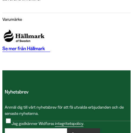
Varumärke
Se mer från
Hällmark
Nyhetsbrev
Anmäl dig till vårt nyhetsbrev för att få utvalda erbjudanden och de
senaste nyheterna.
Jag godkänner Widforss
integritetspolicy
.