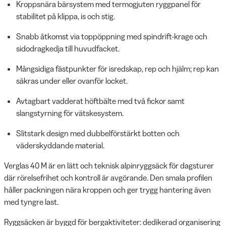
Kroppsnära bärsystem med termogjuten ryggpanel för
stabilitet på klippa, is och stig.
Snabb åtkomst via toppöppning med spindrift-krage och
sidodragkedja till huvudfacket.
Mångsidiga fästpunkter för isredskap, rep och hjälm; rep kan
säkras under eller ovanför locket.
Avtagbart vadderat höftbälte med två fickor samt
slangstyrning för vätskesystem.
Slitstark design med dubbelförstärkt botten och
väderskyddande material.
Verglas 40 M är en lätt och teknisk alpinryggsäck för dagsturer
där rörelsefrihet och kontroll är avgörande. Den smala profilen
håller packningen nära kroppen och ger trygg hantering även
med tyngre last.
Ryggsäcken är byggd för bergaktiviteter: dedikerad organisering