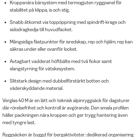
Kroppsnära bärsystem med termogjuten ryggpanel för
stabilitet på klippa, is och stig.
Snabb åtkomst via toppöppning med spindrift-krage och
sidodragkedja till huvudfacket.
Mångsidiga fästpunkter för isredskap, rep och hjälm; rep kan
säkras under eller ovanför locket.
Avtagbart vadderat höftbälte med två fickor samt
slangstyrning för vätskesystem.
Slitstark design med dubbelförstärkt botten och
väderskyddande material.
Verglas 40 M är en lätt och teknisk alpinryggsäck för dagsturer
där rörelsefrihet och kontroll är avgörande. Den smala profilen
håller packningen nära kroppen och ger trygg hantering även
med tyngre last.
Ryggsäcken är byggd för bergaktiviteter: dedikerad organisering