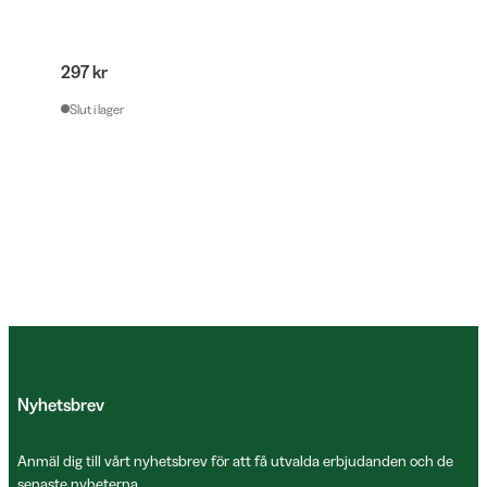
297 kr
Slut i lager
Nyhetsbrev
Anmäl dig till vårt nyhetsbrev för att få utvalda erbjudanden och de
senaste nyheterna.