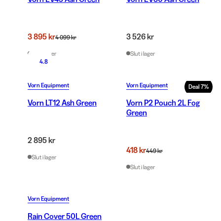
3 895 kr
3 526 kr
4 099 kr
Slut i lager
Slut i lager
4.8
Vorn Equipment
Vorn Equipment
Deal
7
%
Vorn LT12 Ash Green
Vorn P2 Pouch 2L Fog
Green
2 895 kr
418 kr
449 kr
Slut i lager
Slut i lager
Vorn Equipment
Rain Cover 50L Green