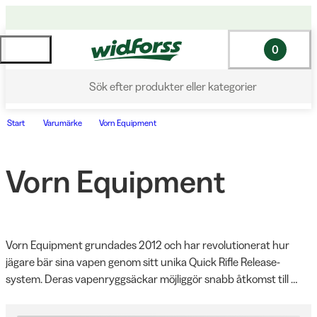
0
Sök efter produkter eller kategorier
Start
Varumärke
Vorn Equipment
Vorn Equipment
Vorn Equipment grundades 2012 och har revolutionerat hur 
jägare bär sina vapen genom sitt unika Quick Rifle Release-
system. Deras vapenryggsäckar möjliggör snabb åtkomst till 
vapnet när du behöver skjuta, vilket är idealiskt för alla jakttyper. 
Särskilt populära bland hundförare då händerna hålls fria. 