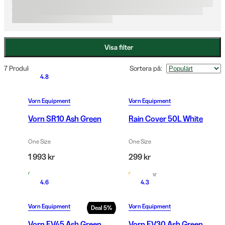
Ryggsäckarna tillverkas av slitstark nylon i hög kvalitet, kommer i 
kamouflage eller skogsgrön färg, och är utrustade med stabilt 
höftbälte och breda axelremmar för optimal komfort. 
Vapenutrymmet skyddar både hagelgevär och gevär, med eller 
Visa filter
utan kikarsikte.
7 Produkter
Sortera på
:
4.8
Vorn Equipment
Vorn Equipment
Vorn SR10 Ash Green
Rain Cover 50L White
One Size
One Size
1 993 kr
299 kr
I lager
Fåtal kvar
4.6
4.3
Vorn Equipment
Vorn Equipment
Deal
5
%
Vorn EV45 Ash Green
Vorn EV30 Ash Green