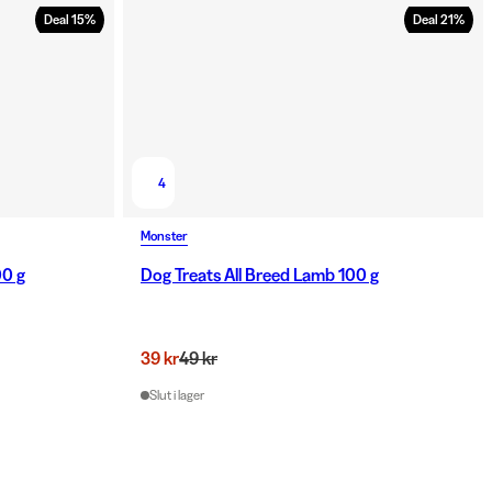
Deal
15
%
Deal
21
%
4
Monster
00 g
Dog Treats All Breed Lamb 100 g
39 kr
49 kr
Slut i lager