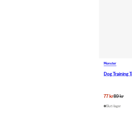
Monster
Dog Training T
77 kr
89 kr
Slut i lager