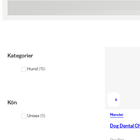
Kategorier
Hund
(
15
)
4
Kön
Monster
Unisex
(
5
)
Dog Dental Ch
One Size