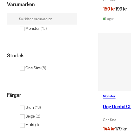
Varumärken
150 kr
199 kr
I lager
Monster
(
15
)
Storlek
One Size
(
8
)
Färger
Monster
Dog Dental Ch
Brun
(
13
)
Beige
(
2
)
One Size
Multi
(
1
)
144 kr
179 kr