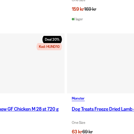
159 kr
169 kr
I lager
Deal
20
%
Kod: HUND10
Monster
ew GF Chicken M 28 st 720 g
Dog Treats Freeze Dried Lamb 
One Size
63 kr
69 kr