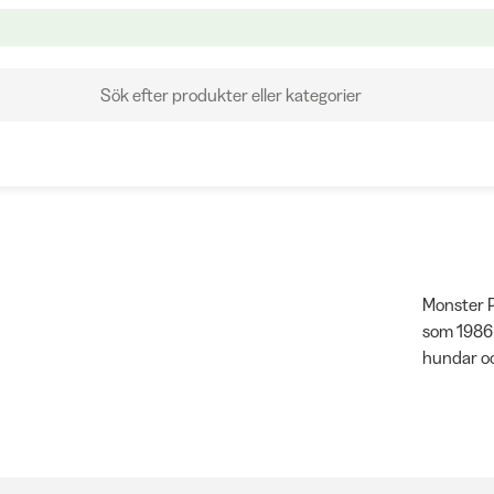
Sök efter produkter eller kategorier
Monster P
som 1986 
hundar oc
förhålland
Sortiment
träningsg
av älg. Hä
varianter 