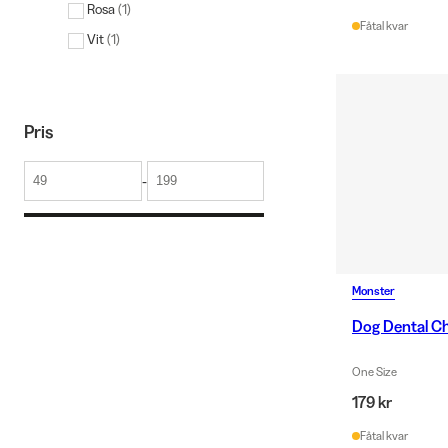
Rosa
(
1
)
Fåtal kvar
Vit
(
1
)
Pris
-
Monster
Dog Dental Ch
One Size
179 kr
Fåtal kvar