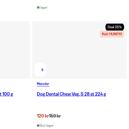
I lager
Deal
25
%
Kod: HUND10
5
Monster
t 100 g
Dog Dental Chew Veg. S 28 st 224 g
120 kr
159 kr
Slut i lager