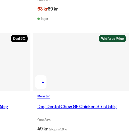
63 kr
69 kr
I lager
Deal
9
%
Widforss Price
4
Monster
45 g
Dog Dental Chew GF Chicken S 7 st 56 g
One Size
49 kr
Rek. pris 59 kr