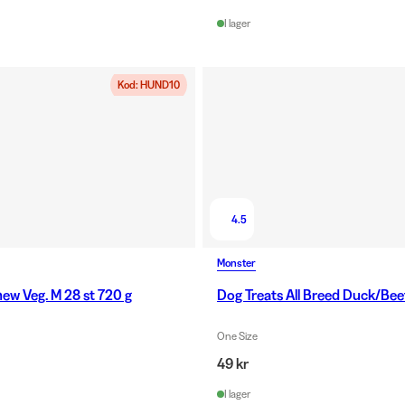
I lager
Kod: HUND10
4.5
Monster
ew Veg. M 28 st 720 g
Dog Treats All Breed Duck/Bee
One Size
49 kr
I lager