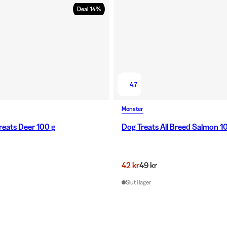
Deal
14
%
4.7
Monster
reats Deer 100 g
Dog Treats All Breed Salmon 1
42 kr
49 kr
Slut i lager