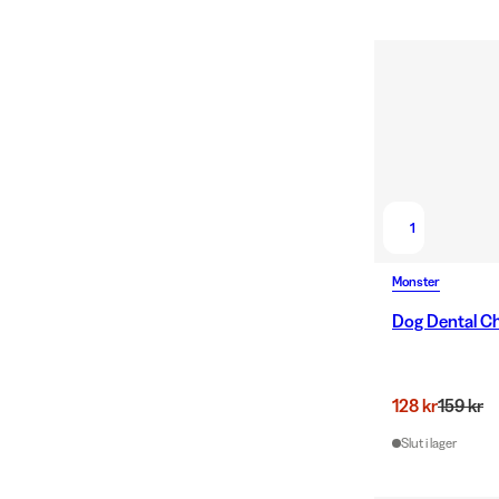
1
Monster
Dog Dental Ch
128 kr
159 kr
Slut i lager