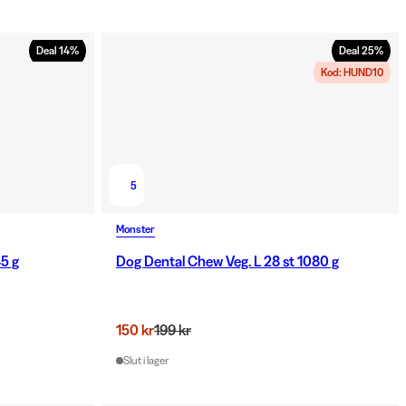
Deal
14
%
Deal
25
%
Kod: HUND10
5
Monster
45 g
Dog Dental Chew Veg. L 28 st 1080 g
150 kr
199 kr
Slut i lager