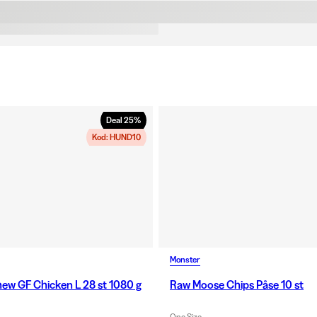
hundens t
i små bit
tuggprodu
dentaltug
Deal
25
%
Kod: HUND10
Monster
ew GF Chicken L 28 st 1080 g
Raw Moose Chips Påse 10 st
One Size