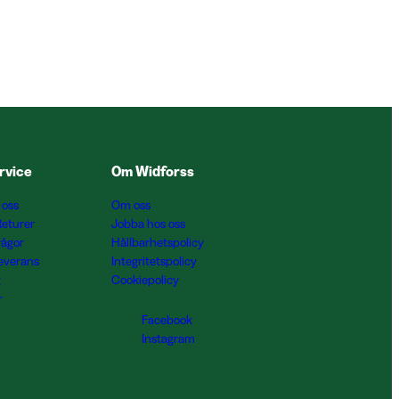
rvice
Om Widforss
 oss
Om oss
Returer
Jobba hos oss
rågor
Hållbarhetspolicy
Leverans
Integritetspolicy
g
Cookiepolicy
r
Facebook
Instagram