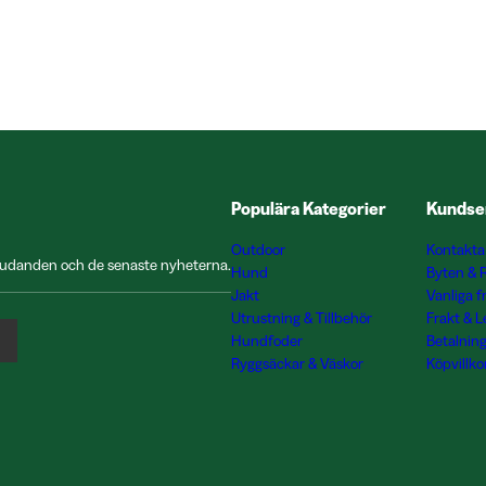
Populära Kategorier
Kundse
Outdoor
Kontakta
rbjudanden och de senaste nyheterna.
Hund
Byten & 
Jakt
Vanliga f
Utrustning & Tillbehör
Frakt & 
Hundfoder
Betalnin
Ryggsäckar & Väskor
Köpvillko