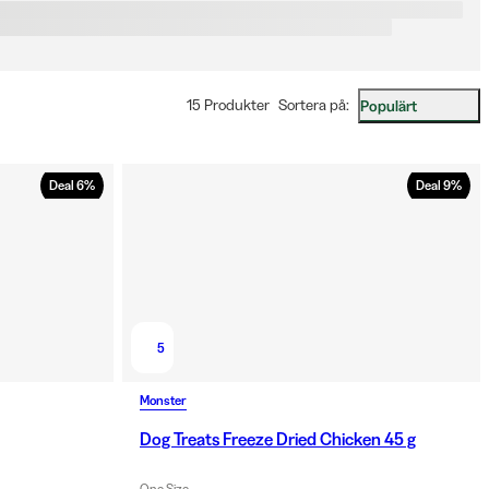
änder rena genom tuggandet. Frystorkat godis och träningsgodis 
ar passar utmärkt vid vardagsträning och jaktträning, medan 
kterna ger hunden längre sysselsättning. Välj storlek på 
get efter hundens vikt för bäst effekt.
15 Produkter
Sortera på
:
Populärt
Deal
6
%
Deal
9
%
5
Monster
Dog Treats Freeze Dried Chicken 45 g
One Size