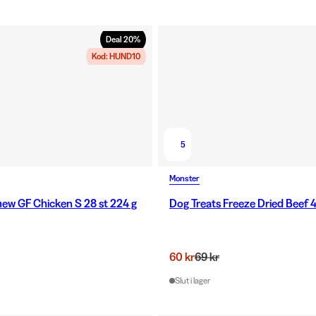
Deal
20
%
Kod: HUND10
5
Monster
ew GF Chicken S 28 st 224 g
Dog Treats Freeze Dried Beef 
60 kr
69 kr
Slut i lager