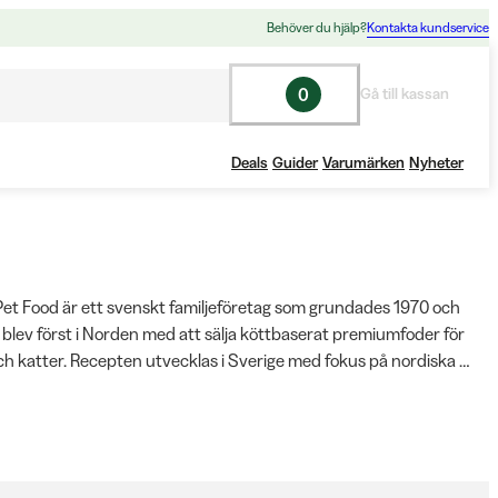
Behöver du hjälp?
Kontakta kundservice
0
Gå till kassan
Deals
Guider
Varumärken
Nyheter
et Food är ett svenskt familjeföretag som grundades 1970 och 
blev först i Norden med att sälja köttbaserat premiumfoder för 
h katter. Recepten utvecklas i Sverige med fokus på nordiska 
en och nordiska råvaror, däribland vilt som älg och hjort. 
et hos Widforss omfattar frystorkat hundgodis av rent kött, 
odis, mjukt belöningsgodis för alla raser samt naturliga tuggchips 
r finns även dentaltugg i flera storlekar, både spannmålsfria 
med kyckling och vegetariska alternativ, som hjälper till att hålla 