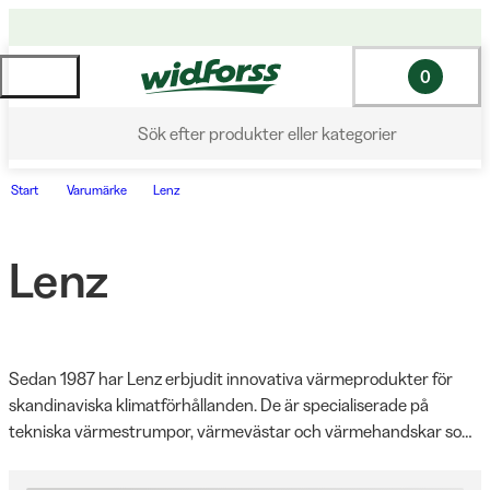
0
Sök efter produkter eller kategorier
Start
Varumärke
Lenz
Lenz
Sedan 1987 har Lenz erbjudit innovativa värmeprodukter för 
skandinaviska klimatförhållanden. De är specialiserade på 
tekniska värmestrumpor, värmevästar och värmehandskar som 
håller dig varm i tuffa klimat. Lenz produkter kännetecknas av 
hög kvalitet, tekniska lösningar och användning av material som 