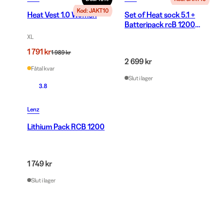
Kod: JAKT10
Heat Vest 1.0 Women
Set of Heat sock 5.1 +
Batteripack rcB 1200
Antracite/Red
XL
1 791 kr
1 989 kr
2 699 kr
Fåtal kvar
Slut i lager
3.8
Lenz
Lithium Pack RCB 1200
1 749 kr
Slut i lager