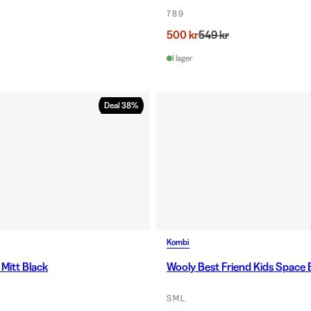
7 8 9
500 kr
549 kr
I lager
Deal
38
%
Kombi
 Mitt Black
Wooly Best Friend Kids Space 
S M L