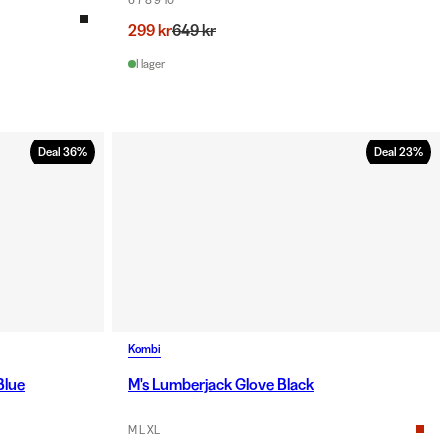
299 kr
649 kr
I lager
Deal
36
%
Deal
23
%
Kombi
Blue
M's Lumberjack Glove Black
M L XL