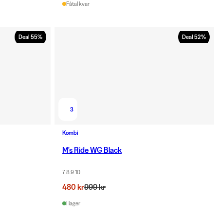
Fåtal kvar
Deal
55
%
Deal
52
%
3
Kombi
M's Ride WG Black
7 8 9 10
480 kr
999 kr
I lager