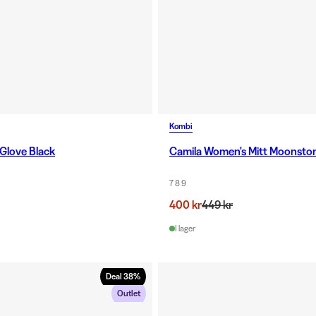
Kombi
Glove Black
Camila Women's Mitt Moonsto
7 8 9
400 kr
449 kr
I lager
Deal
38
%
Outlet