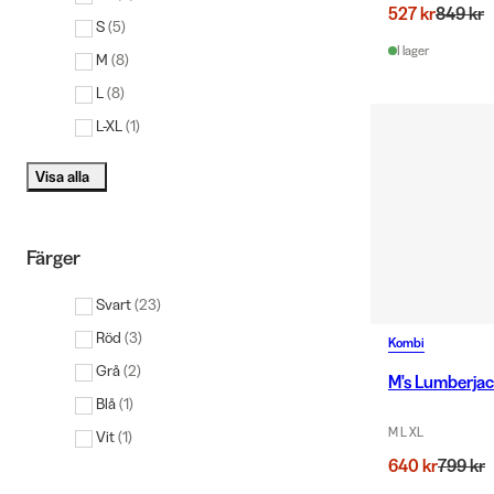
527 kr
849 kr
S
(
5
)
I lager
M
(
8
)
L
(
8
)
L-XL
(
1
)
Visa alla
Färger
Svart
(
23
)
Röd
(
3
)
Kombi
Grå
(
2
)
M's Lumberjac
Blå
(
1
)
M L XL
Vit
(
1
)
640 kr
799 kr