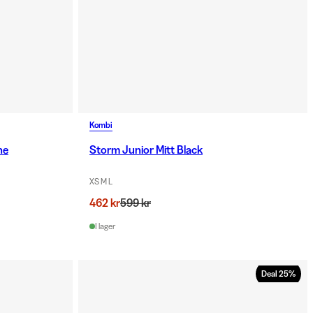
Kombi
ne
Storm Junior Mitt Black
XS M L
462 kr
599 kr
I lager
Deal
25
%