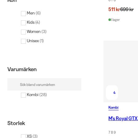
Kön
511 kr
699 kr
Men
(
6
)
I lager
Kids
(
4
)
Women
(
3
)
Unisex
(
1
)
Varumärken
4
Kombi
(
28
)
Kombi
M's Royal GTX
Storlek
7 8 9
XS
(
3
)