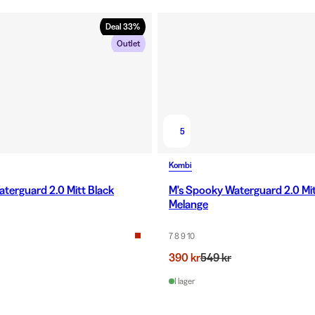
Deal
33
%
Outlet
5
Kombi
terguard 2.0 Mitt Black
M's Spooky Waterguard 2.0 Mit
Melange
7 8 9 10
390 kr
549 kr
I lager