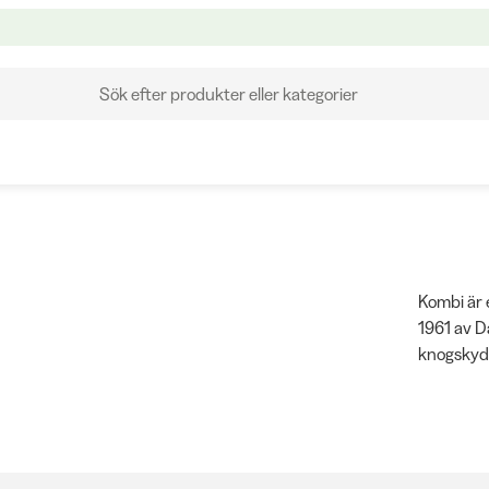
Sök efter produkter eller kategorier
Kombi är 
1961 av D
knogskydd
Företaget 
förhållan
hos Widfo
vinterhan
dam, herr