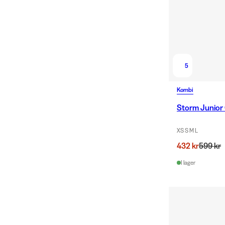
5
Kombi
Storm Junior 
XS S M L
432 kr
599 kr
I lager