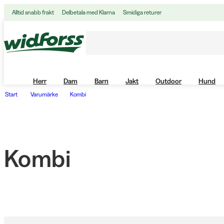
Alltid snabb frakt
Delbetala med Klarna
Smidiga returer
Herr
Dam
Barn
Jakt
Outdoor
Hund
Start
Varumärke
Kombi
Kombi