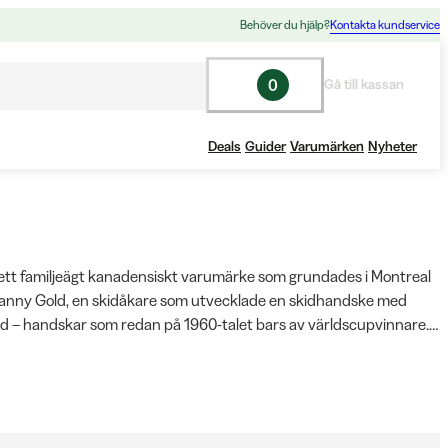
Behöver du hjälp?
Kontakta kundservice
0
Gå till kassan
Deals
Guider
Varumärken
Nyheter
ett familjeägt kanadensiskt varumärke som grundades i Montreal 
anny Gold, en skidåkare som utvecklade en skidhandske med 
 – handskar som redan på 1960-talet bars av världscupvinnare. 
är än idag specialiserat på handskar och vantar för kalla 
den, med fokus på värme, passform och slitstyrka. Sortimentet 
rss omfattar skidhandskar, tumvantar, arbetsinspirerade 
dskar, innerhandskar i merinoull samt varma vantar för barn – för 
 och junior. Många modeller har vattentäta membran som GORE-