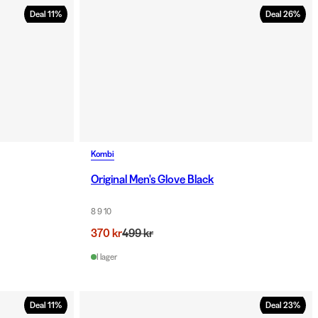
Deal
11
%
Deal
26
%
Kombi
Original Men's Glove Black
8 9 10
370 kr
499 kr
I lager
Deal
11
%
Deal
23
%