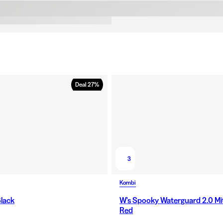
TEX eller
vinterfril
användas 
skalhands
Deal
27
%
3
Kombi
Black
W's Spooky Waterguard 2.0 M
Red