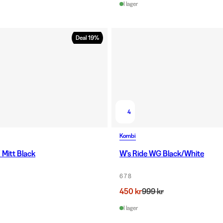
I lager
Deal
19
%
4
Kombi
 Mitt Black
W's Ride WG Black/White
6 7 8
450 kr
999 kr
I lager