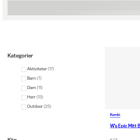
Kategorier
Aktiviteter
(
17
)
Barn
(
7
)
Dam
(
11
)
Herr
(
13
)
Outdoor
(
25
)
Kombi
W's Epic Mitt 
6 7 8