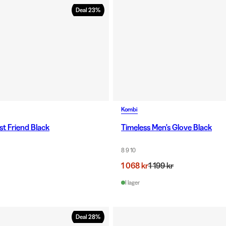
Deal
23
%
Kombi
st Friend Black
Timeless Men's Glove Black
8 9 10
1 068 kr
1 199 kr
I lager
Deal
28
%