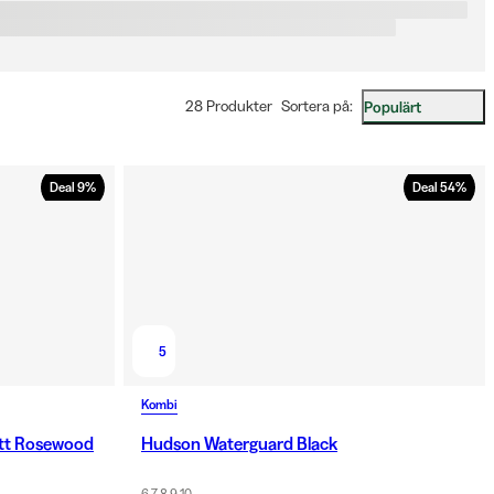
 Kombis eget Waterguard, vilket gör dem lämpade för skidåkning, 
uftsliv och blöta, kalla dagar. Innerhandskar i merinoull kan 
separat under milda dagar eller som förstärkning under en 
ke när kylan biter.
28 Produkter
Sortera på
:
Populärt
Deal
9
%
Deal
54
%
5
Kombi
itt Rosewood
Hudson Waterguard Black
6 7 8 9 10