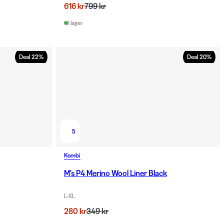
616 kr
799 kr
I lager
Deal
22
%
Deal
20
%
5
Kombi
M's P4 Merino Wool Liner Black
L-XL
280 kr
349 kr