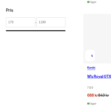
I lager
Pris
-
4
Kombi
W's Royal GTX
7 8 9
688 kr
849 kr
I lager