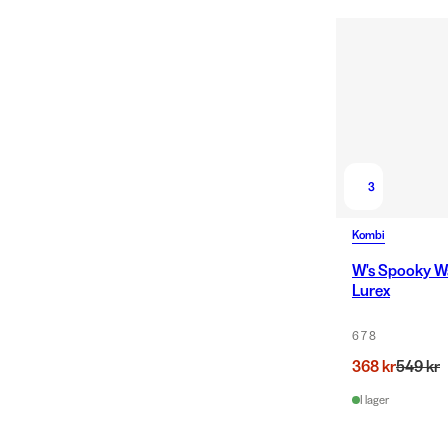
3
Kombi
W's Spooky Wa
Lurex
6 7 8
368 kr
549 kr
I lager