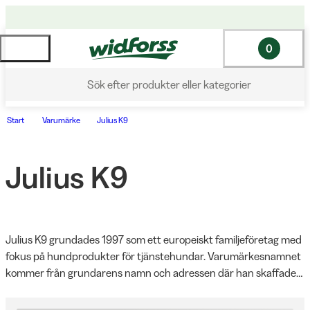
0
Sök efter produkter eller kategorier
Start
Varumärke
Julius K9
Julius K9
Julius K9 grundades 1997 som ett europeiskt familjeföretag med 
fokus på hundprodukter för tjänstehundar. Varumärkesnamnet 
kommer från grundarens namn och adressen där han skaffade 
sin första hund. Idag erbjuder Julius K9 högkvalitativ utrustning 
för både arbetshundar och sällskapshundar, med deras 