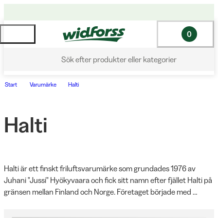
0
Sök efter produkter eller kategorier
Start
Varumärke
Halti
Halti
Halti är ett finskt friluftsvarumärke som grundades 1976 av 
Juhani "Jussi" Hyökyvaara och fick sitt namn efter fjället Halti på 
gränsen mellan Finland och Norge. Företaget började med 
innovativ vandrings- och campingutrustning och utvecklar idag 
funktionella friluftskläder och utrustning anpassade för nordiskt 