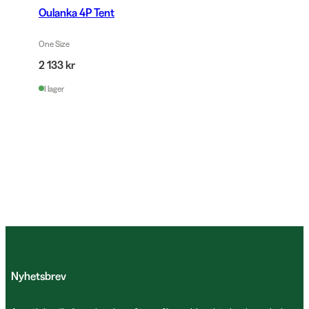
Oulanka 4P Tent
One Size
2 133 kr
I lager
Nyhetsbrev