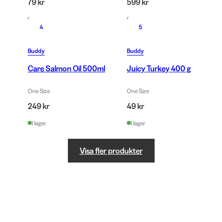
79 kr
599 kr
I lager
I lager
4
5
Buddy
Buddy
Care Salmon Oil 500ml
Juicy Turkey 400 g
One Size
One Size
249 kr
49 kr
I lager
I lager
Visa fler produkter