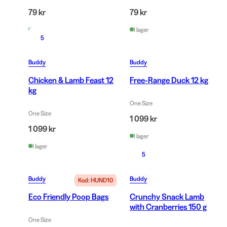
79 kr
79 kr
I lager
I lager
5
Buddy
Buddy
Chicken & Lamb Feast 12
Free-Range Duck 12 kg
kg
One Size
One Size
1 099 kr
1 099 kr
I lager
I lager
5
Buddy
Buddy
Kod: HUND10
Eco Friendly Poop Bags
Crunchy Snack Lamb
with Cranberries 150 g
One Size