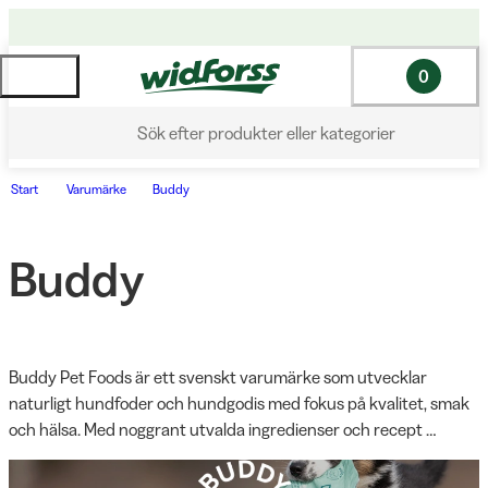
0
Sök efter produkter eller kategorier
Start
Varumärke
Buddy
Buddy
Buddy Pet Foods är ett svenskt varumärke som utvecklar 
naturligt hundfoder och hundgodis med fokus på kvalitet, smak 
och hälsa. Med noggrant utvalda ingredienser och recept 
framtagna för hundens behov erbjuder Buddy näringsrika 
produkter utan onödiga tillsatser. Sortimentet omfattar 