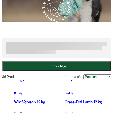
torrfoder, våtfoder, hundgodis och kosttillskott för hundar i olika 
åldrar och aktivitetsnivåer. Buddy kombinerar funktionell 
nutrition med hög smaklighet för att bidra till hundens 
välmående varje dag. Hos Widforss hittar du utvalda produkter 
från Buddy för ett aktivt och hälsosamt liv med hund.
Visa filter
36 Produkter
Sortera på
:
4.5
5
Buddy
Buddy
Wild Venison 12 kg
Grass-Fed Lamb 12 kg