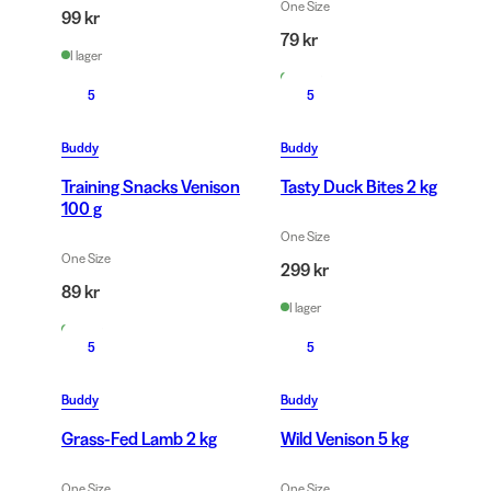
One Size
99 kr
79 kr
I lager
I lager
5
5
Buddy
Buddy
Training Snacks Venison
Tasty Duck Bites 2 kg
100 g
One Size
One Size
299 kr
89 kr
I lager
I lager
5
5
Buddy
Buddy
Grass-Fed Lamb 2 kg
Wild Venison 5 kg
One Size
One Size