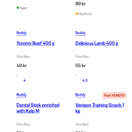
89 kr
I lager
Fåtal kvar
Buddy
Buddy
Yummy Beef 400 g
Delicious Lamb 400 g
One Size
One Size
49 kr
55 kr
I lager
I lager
4
4.3
Buddy
Buddy
Kod: HUND10
Dental Stick enriched
Venison Training Snack 1
with Kelp M
kg
One Size
One Size