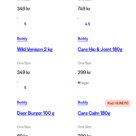
349 kr
749 kr
I lager
I lager
5
4.5
Buddy
Buddy
Wild Venison 2 kg
Care Hip & Joint 180g
One Size
One Size
349 kr
299 kr
I lager
I lager
5
Buddy
Buddy
Kod: HUND10
Deer Burger 100 g
Care Calm 180g
One Size
One Size