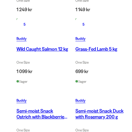
One Size
One Size
1 249 kr
1 149 kr
I lager
I lager
5
5
Buddy
Buddy
Wild Caught Salmon 12 kg
Grass-Fed Lamb 5 kg
One Size
One Size
1 099 kr
699 kr
I lager
I lager
Buddy
Buddy
Semi-moist Snack
Semi-moist Snack Duck
Ostrich with Blackberries
with Rosemary 200 g
200 g
One Size
One Size