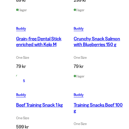
89 kr
299 kr
I lager
I lager
Buddy
Buddy
Grain-free Dental Stick
Crunchy Snack Salmon
enriched with Kelp M
with Blueberries 150 g
One Size
One Size
79 kr
79 kr
I lager
I lager
5
Buddy
Buddy
Beef Training Snack 1 kg
Training Snacks Beef 100
g
One Size
One Size
599 kr