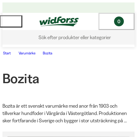
0
Sök efter produkter eller kategorier
Start
Varumärke
Bozita
Bozita
Bozita är ett svenskt varumärke med anor från 1903 och 
tillverkar hundfoder i Vårgårda i Västergötland. Produktionen 
sker fortfarande i Sverige och bygger i stor utsträckning på 
svenska råvaror och ett nära samarbete med lokala leverantörer. 
Hos Widforss hittar du Bozitas torrfoder i Robur-serien, våtfoder i 