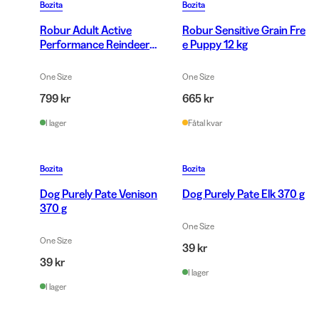
Bozita
Bozita
Robur Adult Active
Robur Sensitive Grain Fre
Performance Reindeer
e Puppy 12 kg
12Kg
One Size
One Size
799 kr
665 kr
I lager
Fåtal kvar
Bozita
Bozita
Dog Purely Pate Venison
Dog Purely Pate Elk 370 g
370 g
One Size
One Size
39 kr
39 kr
I lager
I lager