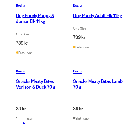
Bozita
Bozita
Dog Purely Puppy &
Dog Purely Adult Elk 11 kg
Junior Elk 11 kg
One Size
One Size
739 kr
739 kr
Fåtal kvar
Fåtal kvar
Bozita
Bozita
Snacks Meaty Bites
Snacks Meaty Bites Lamb
Venison & Duck 70 g
70 g
39 kr
39 kr
Slut i lager
Slut i lager
4