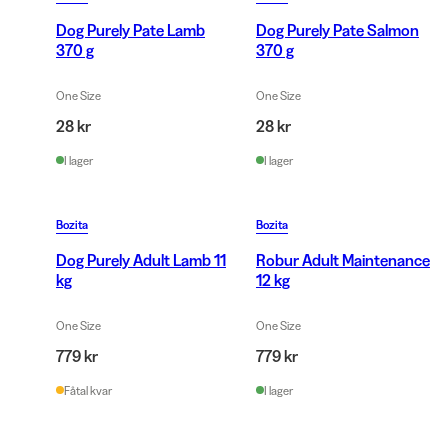
Dog Purely Pate Lamb
Dog Purely Pate Salmon
370 g
370 g
One Size
One Size
28 kr
28 kr
I lager
I lager
Bozita
Bozita
Dog Purely Adult Lamb 11
Robur Adult Maintenance
kg
12 kg
One Size
One Size
779 kr
779 kr
Fåtal kvar
I lager