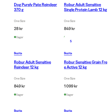
Dog Purely Pate Reindeer
Robur Adult Sensitive
370 g
Single Protein Lamb 12 kg
One Size
One Size
28 kr
849 kr
I lager
I lager
5
Bozita
Bozita
Robur Adult Sensitive
Robur Sensitive Grain Fre
Reindeer 12 kg
e Active 12 kg
One Size
One Size
849 kr
1 099 kr
I lager
I lager
Bozita
Bozita