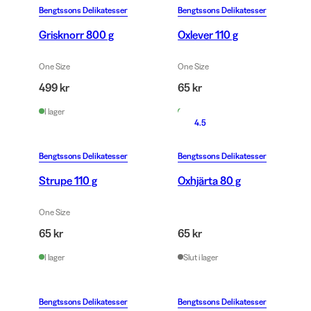
Bengtssons Delikatesser
Bengtssons Delikatesser
Grisknorr 800 g
Oxlever 110 g
One Size
One Size
499 kr
65 kr
I lager
I lager
4.5
Bengtssons Delikatesser
Bengtssons Delikatesser
Strupe 110 g
Oxhjärta 80 g
One Size
65 kr
65 kr
I lager
Slut i lager
Bengtssons Delikatesser
Bengtssons Delikatesser