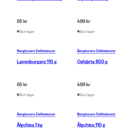
65 kr
499 kr
Slut i lager
Slut i lager
Bengtssons Delikatesser
Bengtssons Delikatesser
Lammburgare 110 g
Oxhjärta 800 g
65 kr
499 kr
Slut i lager
Slut i lager
Bengtssons Delikatesser
Bengtssons Delikatesser
Älgchips 1 kg
Älgchips 110 g