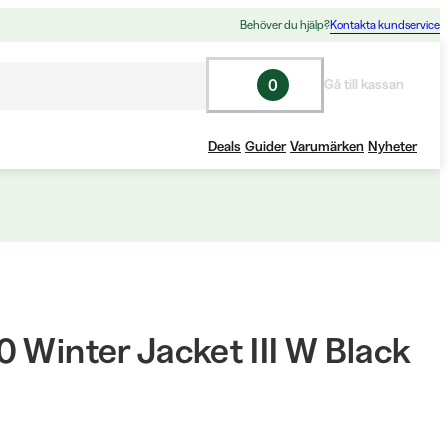
Behöver du hjälp?
Kontakta kundservice
0
Gå till kassan
Deals
Guider
Varumärken
Nyheter
 Winter Jacket III W Black