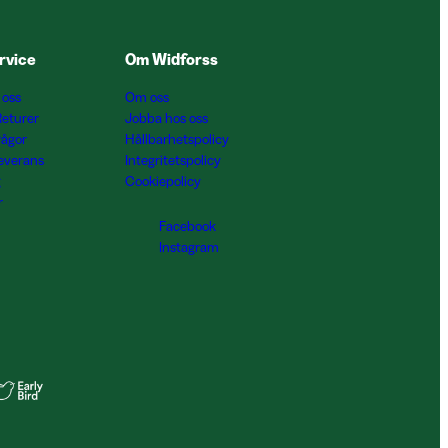
rvice
Om Widforss
 oss
Om oss
Returer
Jobba hos oss
rågor
Hållbarhetspolicy
Leverans
Integritetspolicy
g
Cookiepolicy
r
Facebook
Instagram