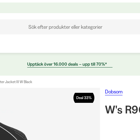
Sök efter produkter eller kategorier
Upptäck över 16.000 deals – upp till 70%*
er Jacket III W Black
Dobsom
Deal
33
%
W's R90