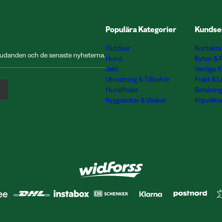
Populära Kategorier
Kundse
Outdoor
Kontakta
rbjudanden och de senaste nyheterna.
Hund
Byten & 
Jakt
Vanliga f
Utrustning & Tillbehör
Frakt & 
Hundfoder
Betalnin
Ryggsäckar & Väskor
Köpvillko