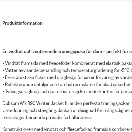
Produktinformation
En vindtät och ventilerande träningsjacka för dam – perfekt för a
• Vindtät framsida med fleecefoder kombinerat med elastisk baksida
• Vattenavvisande behandling och temperaturgradering för -5°C til
• Flera praktiska fickor med dragkedja för säker förvaring av värd
• Reflekterande detaljer och tumhål i ärmsluten för ökad säkerhet
• Tvåvägsdragkedja och justerbar dragsko i nederkanten för perso
Dobsom W's R90 Winter Jacket III är den perfekta träningsjackan 
vinterlöpning och stavgång. Jackan är designad för mångsidighe
mellanlager beroende på väderförhållandena.
Konstruktionen med vindtät och fleecefodrad framsida kombinera