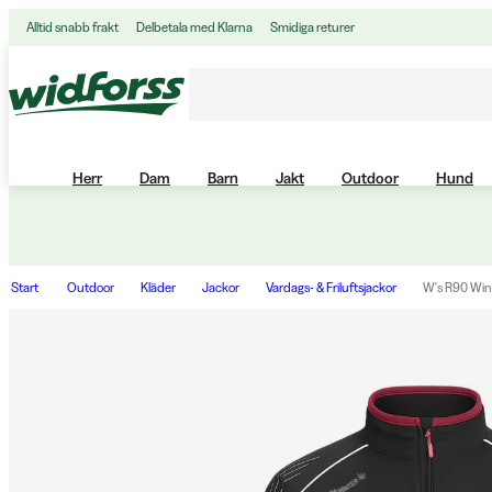
Alltid snabb frakt
Delbetala med Klarna
Smidiga returer
Herr
Dam
Barn
Jakt
Outdoor
Hund
Start
Outdoor
Kläder
Jackor
Vardags- & Friluftsjackor
W's R90 Wint