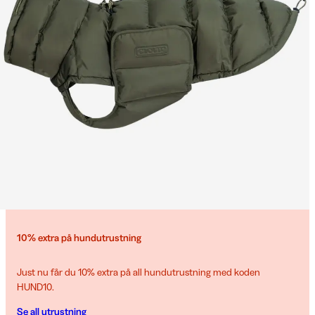
10% extra på hundutrustning
Just nu får du 10% extra på all hundutrustning med koden
HUND10.
Se all utrustning