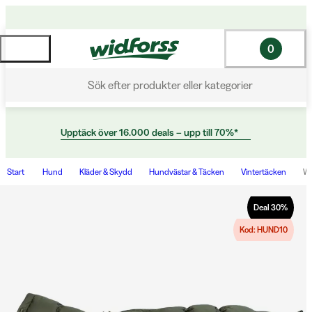
0
Sök efter produkter eller kategorier
Upptäck över 16.000 deals – upp till 70%*
Start
Hund
Kläder & Skydd
Hundvästar & Täcken
Vintertäcken
Wi
Deal
30
%
Kod: HUND10