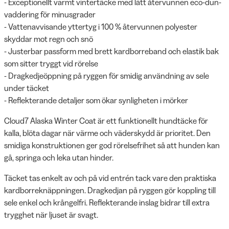
- Exceptionellt varmt vintertäcke med lätt återvunnen eco-dun-
vaddering för minusgrader
- Vattenavvisande yttertyg i 100 % återvunnen polyester
skyddar mot regn och snö
- Justerbar passform med brett kardborreband och elastik bak
som sitter tryggt vid rörelse
- Dragkedjeöppning på ryggen för smidig användning av sele
under täcket
- Reflekterande detaljer som ökar synligheten i mörker
Cloud7 Alaska Winter Coat är ett funktionellt hundtäcke för
kalla, blöta dagar när värme och väderskydd är prioritet. Den
smidiga konstruktionen ger god rörelsefrihet så att hunden kan
gå, springa och leka utan hinder.
Täcket tas enkelt av och på vid entrén tack vare den praktiska
kardborreknäppningen. Dragkedjan på ryggen gör koppling till
sele enkel och krångelfri. Reflekterande inslag bidrar till extra
trygghet när ljuset är svagt.