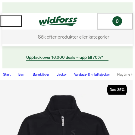
0
Sök efter produkter eller kategorier
Upptäck över 16.000 deals – upp till 70%*
Start
Barn
Barnkläder
Jackor
Vardags- & Friluftsjackor
Playtime Fl
Deal
35
%