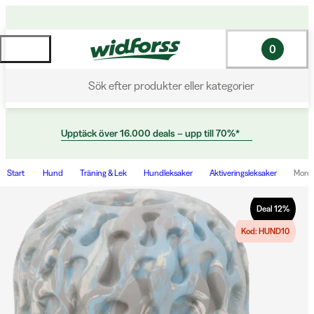
0
Sök efter produkter eller kategorier
Upptäck över 16.000 deals – upp till 70%*
Start
Hund
Träning & Lek
Hundleksaker
Aktiveringsleksaker
Morel
Deal
12
%
Kod: HUND10