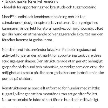
• Tål diskmaskin för enkel rengöring
• Idealisk för apportering med bra studs och tuggmotstånd
Morel™ hundleksak kombinerar belöning och lek i en
stimulerande design inspirerad av naturen. Den rymliga inre
kammaren är perfekt för stora hundkex och jordnötsmör, vilket
ger din hund en utmanande och engagerande aktivitet när den
försöker komma åt godsakerna.
När din hund inte använder leksaken för belöningsbaserad
aktivitet fungerar den utmärkt för apportering tack vare dess
studsiga egenskaper. Den strukturerade ytan ger ett behagligt
grepp för både hund och människa, samtidigt som den erbjuder
möjlighet att smeta på slickbara godsaker som jordnötsmör eller
pumpa på utsidan.
Konstruktionen är speciellt utformad för hundar med måttlig
tuggstil, vilket ger ett bra motstånd utan att ge efter för lätt.
Naturmaterialet är både säkert för din hund och miljövänligt.