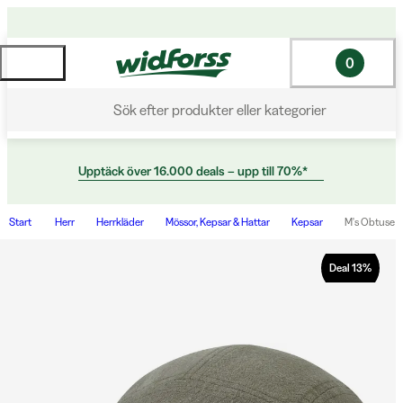
0
Sök efter produkter eller kategorier
Upptäck över 16.000 deals – upp till 70%*
Start
Herr
Herrkläder
Mössor, Kepsar & Hattar
Kepsar
M's Obtuse 
Deal
13
%