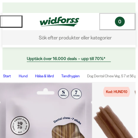
0
Sök efter produkter eller kategorier
Upptäck över 16.000 deals – upp till 70%*
Start
Hund
Hälsa & Vård
Tandhygien
Dog Dental Chew Veg. S 7 st 56 g
Kod: HUND10