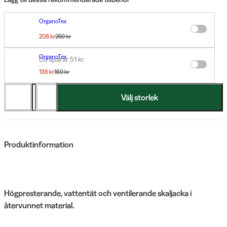
OrganoTex
BIO Wash-In Textile Waterproofing 500 ml
208 kr
259 kr
OrganoTex
Du sparar 51 kr
BioCare Sport Textile Wash 500 ml
136 kr
169 kr
Du sparar 33 kr
Välj storlek
Produktinformation
Högpresterande, vattentät och ventilerande skaljacka i
återvunnet material.