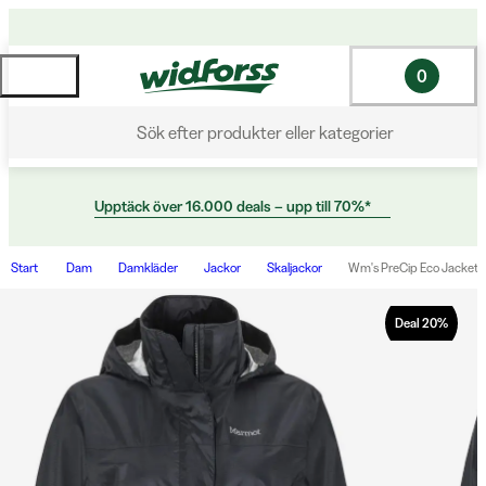
0
Sök efter produkter eller kategorier
Upptäck över 16.000 deals – upp till 70%*
Start
Dam
Damkläder
Jackor
Skaljackor
Wm's PreCip Eco Jacket 
Deal
20
%