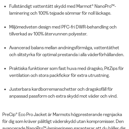
Fullständigt vattentätt skydd med Marmot® NanoPro™-
laminering och 100% tejpade sömmar för noll läckage.
Miljömedveten design med PFC-fri DWR-behandling och
tillverkad av 100% återvunnen polyester.
Avancerad balans mellan andningsförmåga, vattentäthet
och slitstyrka för optimal prestanda i alla väderförhållanden.
Praktiska funktioner som fast huva med dragsko, PitZips för
ventilation och stora packfickor för extra utrustning.
Justerbara kardborremanschetter och dragskofåll för
anpassad passform och extra skydd mot väder och vind.
PreCip® Eco Pro Jacket är Marmots högpresterande regnjacka
för dig som kräver pålitligt väderskydd utan kompromisser. Den
avancerade NanoPro™-lamineringen garanterar att du håller dig