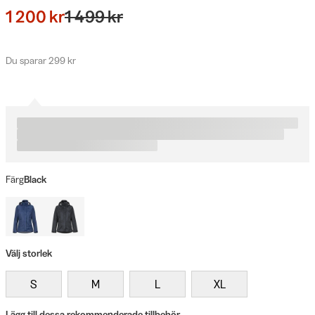
1 200 kr
1 499 kr
Du sparar 299 kr
Färg
Black
Välj storlek
S
M
L
XL
Lägg till dessa rekommenderade tillbehör