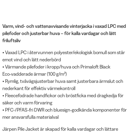
Varm, vind- och vattenavvisande vinterjacka i vaxad LPC med
pilefoder och justerbar huva – för kalla vardagar och lätt
friluftsliv
• Vaxad LPC i återvunnen polyester/ekologisk bomull som står
emot vind och lätt nederbörd
• Värmande pilefoder i kropp/huva och Primaloft Black
Eco‑vadderade ärmar (100 g/m²)
• Rymlig, tvåvägsjusterbar huva samt justerbara ärmslut och
nederkant för effektiv värmekontroll
• Fleecefodrade handfickor och bröstficka med dragkedja för
säker och varm förvaring
• PFC-/PFAS‑fri DWR och bluesign‑godkända komponenter för
mer ansvarsfulla materialval
Järpen Pile Jacket är skapad för kalla vardagar och lättare