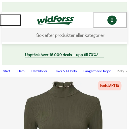
0
Sök efter produkter eller kategorier
Upptäck över 16.000 deals – upp till 70%*
Start
Dam
Damkläder
Tröjor & T-Shirts
Långärmade Tröjor
Kelly L
Kod: JAKT10