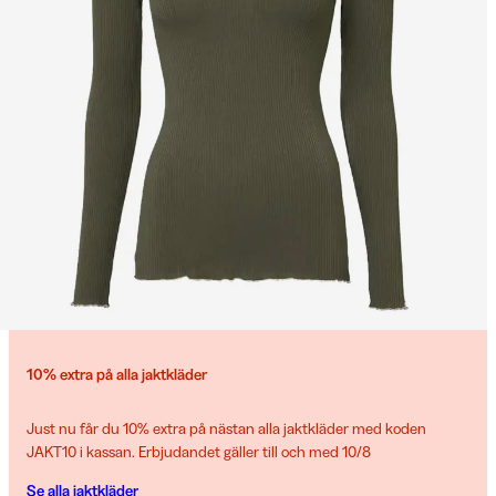
10% extra på alla jaktkläder
Just nu får du 10% extra på nästan alla jaktkläder med koden
JAKT10 i kassan. Erbjudandet gäller till och med 10/8
Se alla jaktkläder