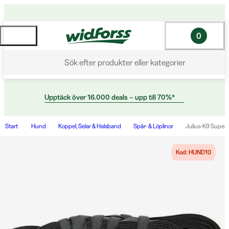
0
Sök efter produkter eller kategorier
Upptäck över 16.000 deals – upp till 70%*
Start
Hund
Koppel, Selar & Halsband
Spår- & Löplinor
Julius-K9 Super 
Kod: HUND10