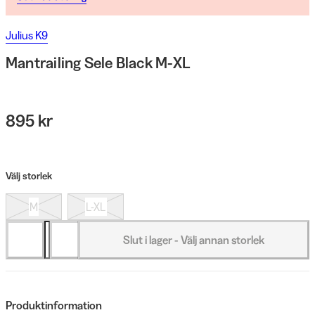
Julius K9
Mantrailing Sele Black M-XL
895 kr
Välj storlek
M
L-XL
Slut i lager - Välj annan storlek
Produktinformation