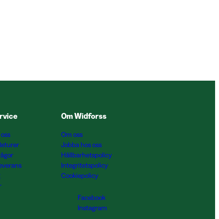
rvice
Om Widforss
 oss
Om oss
Returer
Jobba hos oss
rågor
Hållbarhetspolicy
Leverans
Integritetspolicy
g
Cookiepolicy
r
Facebook
Instagram