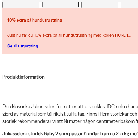
10% extra på hundutrustning
Just nu får du 10% extra på all hundutrustning med koden HUND10.
Se all utrustning
Produktinformation
Den klassiska Julius-selen fortsätter att utvecklas. IDC-selen har
gjord av material som tål riktigt tuffa tag. Finns i flera storlekar o
storlek rekommenderar vi att Ni mäter någon centimeter bakom 
Juliusselen i storlek Baby 2 som passar hundar från ca 2-5 kg m