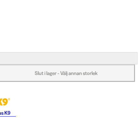
Slut i lager - Välj annan storlek
us K9