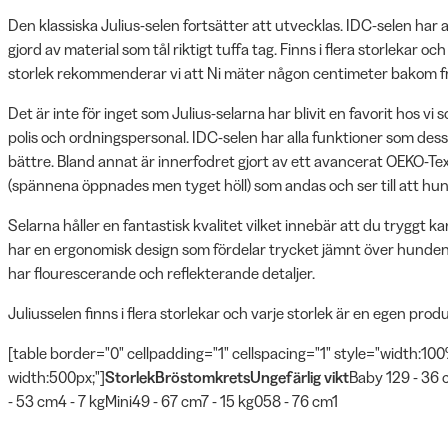
Den klassiska Julius-selen fortsätter att utvecklas. IDC-selen har
gjord av material som tål riktigt tuffa tag. Finns i flera storlekar o
storlek rekommenderar vi att Ni mäter någon centimeter bakom
Det är inte för inget som Julius-selarna har blivit en favorit hos vi
polis och ordningspersonal. IDC-selen har alla funktioner som de
bättre. Bland annat är innerfodret gjort av ett avancerat OEKO-Texty
(spännena öppnades men tyget höll) som andas och ser till att hund
Selarna håller en fantastisk kvalitet vilket innebär att du tryggt k
har en ergonomisk design som fördelar trycket jämnt över hunden
har flourescerande och reflekterande detaljer.
Juliusselen finns i flera storlekar och varje storlek är en egen produ
[table border="0" cellpadding="1" cellspacing="1" style="width:10
width:500px;"]
Storlek
Bröstomkrets
Ungefärlig vikt
Baby 129 - 36 
- 53 cm4 - 7 kgMini49 - 67 cm7 - 15 kg058 - 76 cm1