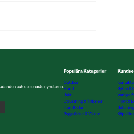
Populära Kategorier
Kundse
Outdoor
Kontakta
rbjudanden och de senaste nyheterna.
Hund
Byten & 
Jakt
Vanliga f
Utrustning & Tillbehör
Frakt & 
Hundfoder
Betalnin
Ryggsäckar & Väskor
Köpvillko