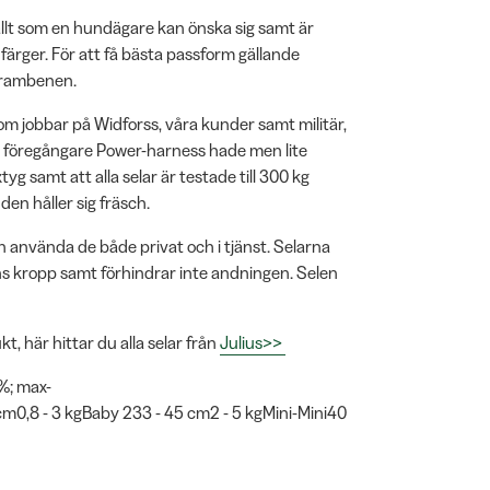
 allt som en hundägare kan önska sig samt är
ch färger. För att få bästa passform gällande
 frambenen.
 som jobbar på Widforss, våra kunder samt militär,
ss föregångare Power-harness hade men lite
g samt att alla selar är testade till 300 kg
en håller sig fräsch.
an använda de både privat och i tjänst. Selarna
s kropp samt förhindrar inte andningen. Selen
kt, här hittar du alla selar från
Julius>>
0%; max-
cm0,8 - 3 kgBaby 233 - 45 cm2 - 5 kgMini-Mini40