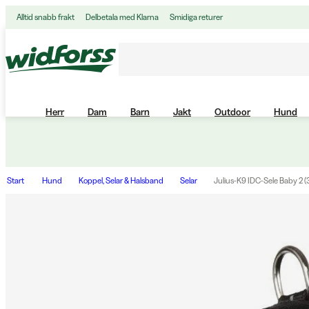
Alltid snabb frakt
Delbetala med Klarna
Smidiga returer
Herr
Dam
Barn
Jakt
Outdoor
Hund
Start
Hund
Koppel, Selar & Halsband
Selar
Julius-K9 IDC-Sele Baby 2 (