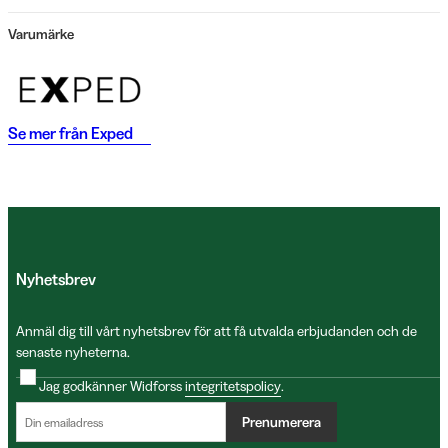
Varumärke
Se mer från
Exped
Nyhetsbrev
Anmäl dig till vårt nyhetsbrev för att få utvalda erbjudanden och de
senaste nyheterna.
Jag godkänner Widforss
integritetspolicy
.
Prenumerera