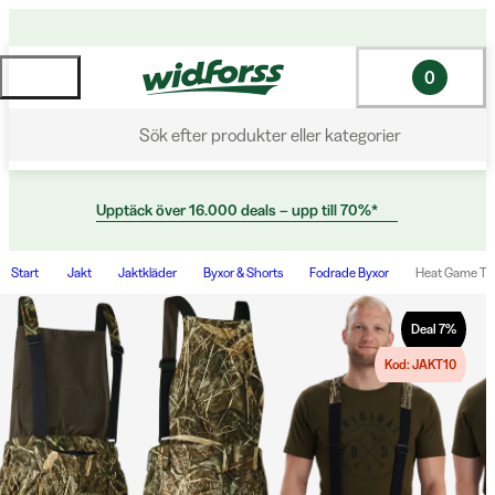
0
Sök efter produkter eller kategorier
Upptäck över 16.000 deals – upp till 70%*
Start
Jakt
Jaktkläder
Byxor & Shorts
Fodrade Byxor
Heat Game Tr
Deal
7
%
Kod: JAKT10