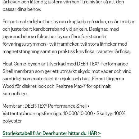
lårfickan och låter dig justera värmen i tre nivåer så att den
passar dina behov.
För optimal rörlighet har byxan dragkedja på sidan, resår i midjan
och justerbart kardborreband vid ankeln. Designad med
jägarens behov i fokus har byxan flera funktionella
förvaringsutrymmen - två framfickor, två stora lårfickor med
magnetstängning samt en praktisk knivficka i vänster lårficka.
Heat Game-byxan är tillverkad med DEER-TEX® Performance
Shell membran som ger ett utmärkt skydd mot väder och vind
samtidigt som materialet är mjukt och tyst. Finns i färgerna
Wood för diskret look och Realtree Max-7 för optimalt
kamouflage.
Membran: DEER-TEX® Performance Shell •
Vattentät/andningsförmåga: 10.000/10.000 • Skaltyg: 100%
polyester
Storlekstabell från Deerhunter hittar du HÄR >