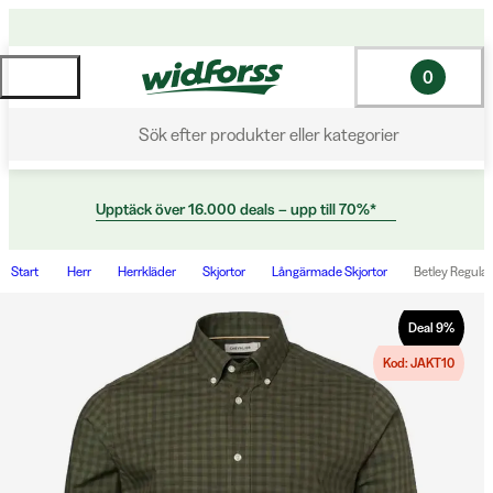
0
Sök efter produkter eller kategorier
Upptäck över 16.000 deals – upp till 70%*
Start
Herr
Herrkläder
Skjortor
Långärmade Skjortor
Betley Regula
Deal
9
%
Kod: JAKT10