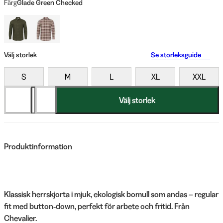
Färg
Glade Green Checked
Välj storlek
Se storleksguide
S
M
L
XL
XXL
Välj storlek
Produktinformation
Klassisk herrskjorta i mjuk, ekologisk bomull som andas – regular
fit med button‑down, perfekt för arbete och fritid. Från
Chevalier.