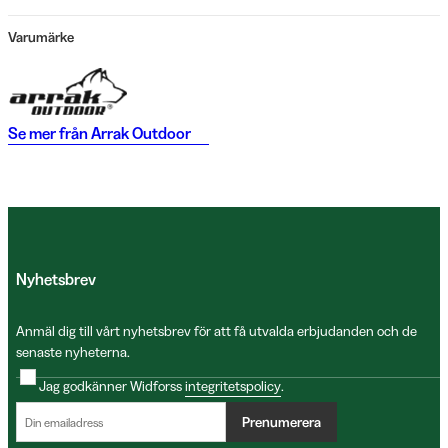
Varumärke
Se mer från
Arrak Outdoor
Nyhetsbrev
Anmäl dig till vårt nyhetsbrev för att få utvalda erbjudanden och de
senaste nyheterna.
Jag godkänner Widforss
integritetspolicy
.
Prenumerera