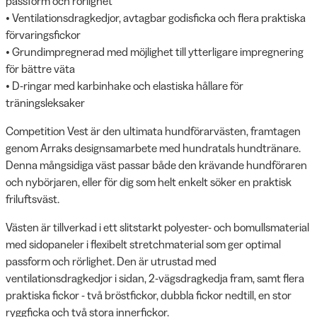
passform och rörlighet
• Ventilationsdragkedjor, avtagbar godisficka och flera praktiska
förvaringsfickor
• Grundimpregnerad med möjlighet till ytterligare impregnering
för bättre väta
• D-ringar med karbinhake och elastiska hållare för
träningsleksaker
Competition Vest är den ultimata hundförarvästen, framtagen
genom Arraks designsamarbete med hundratals hundtränare.
Denna mångsidiga väst passar både den krävande hundföraren
och nybörjaren, eller för dig som helt enkelt söker en praktisk
friluftsväst.
Västen är tillverkad i ett slitstarkt polyester- och bomullsmaterial
med sidopaneler i flexibelt stretchmaterial som ger optimal
passform och rörlighet. Den är utrustad med
ventilationsdragkedjor i sidan, 2-vägsdragkedja fram, samt flera
praktiska fickor - två bröstfickor, dubbla fickor nedtill, en stor
ryggficka och två stora innerfickor.