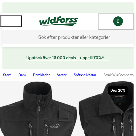
0
Sök efter produkter eller kategorier
Upptäck över 16.000 deals – upp till 70%*
Start
Dam
Damkläder
Västar
Softshellvästar
Arrak W's Competition
Deal
20
%