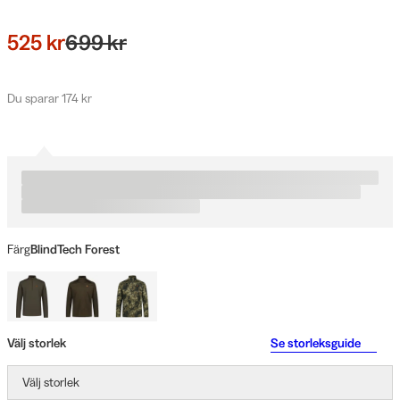
525 kr
699 kr
Du sparar 174 kr
Färg
BlindTech Forest
Välj storlek
Se storleksguide
Välj storlek