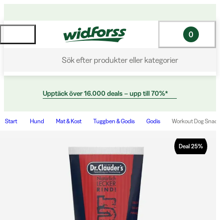
0
Sök efter produkter eller kategorier
Upptäck över 16.000 deals – upp till 70%*
Start
Hund
Mat & Kost
Tuggben & Godis
Godis
Workout Dog Snack
Deal
25
%