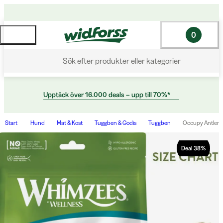
0
Sök efter produkter eller kategorier
Upptäck över 16.000 deals – upp till 70%*
Start
Hund
Mat & Kost
Tuggben & Godis
Tuggben
Occupy Antler S
Deal
38
%