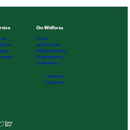
rvice
Om Widforss
 oss
Om oss
Returer
Jobba hos oss
rågor
Hållbarhetspolicy
Leverans
Integritetspolicy
g
Cookiepolicy
r
Facebook
Instagram