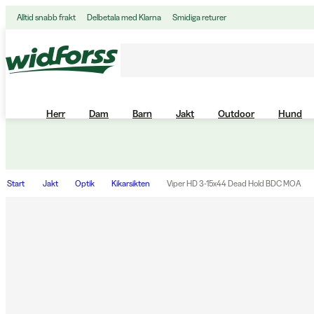
Alltid snabb frakt
Delbetala med Klarna
Smidiga returer
Herr
Dam
Barn
Jakt
Outdoor
Hund
Start
Jakt
Optik
Kikarsikten
Viper HD 3-15x44 Dead Hold BDC MOA