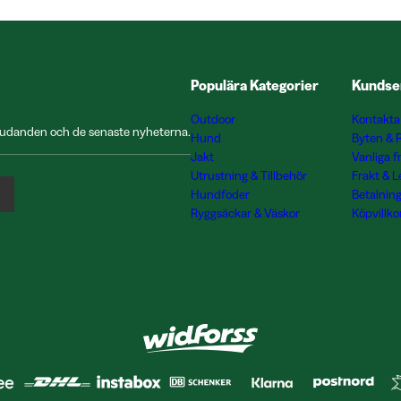
Populära Kategorier
Kundse
Outdoor
Kontakta
rbjudanden och de senaste nyheterna.
Hund
Byten & 
Jakt
Vanliga f
Utrustning & Tillbehör
Frakt & 
Hundfoder
Betalnin
Ryggsäckar & Väskor
Köpvillko