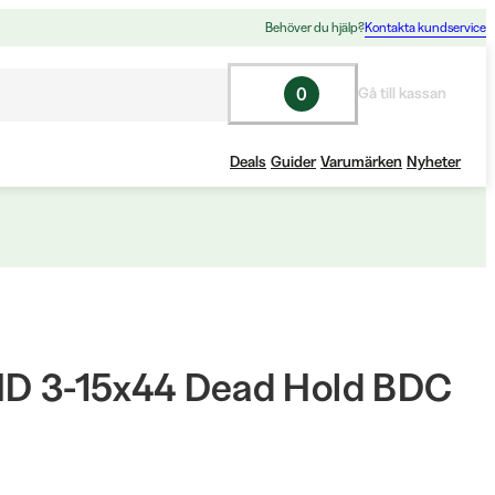
Behöver du hjälp?
Kontakta kundservice
0
Gå till kassan
Deals
Guider
Varumärken
Nyheter
HD 3-15x44 Dead Hold BDC