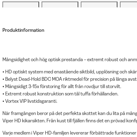
Produktinformation
Mångsidighet och hög optisk prestanda – extremt robust och anm
• HD optiskt system med enastående siktbild, upplösning och skär
• Belyst Dead-Hold BDC MOA riktmedel för precision på långa avs
• Mångsidigt 3-15x förstoring för allt från rovdjur till storvilt.
• Extremt robust konstruktion som tål tuffa förhållanden.
• Vortex VIP livstidsgaranti.
När framgången beror på det perfekta skottet kan du lita på mån
Viper HD kikarsikten. Från kust till fjällen finns det en prövad konfi
Varje medlem i Viper HD-familjen levererar förbättrade funktione