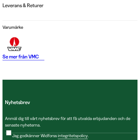
Leverans & Returer
Varumärke
Se mer från
VMC
Nyhetsbrev
Anmäl dig till vårt nyhetsbrev för att få utvalda erbjudanden och de
senaste nyheterna.
Jag godkänner Widforss
integritetspolicy
.