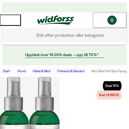
0
Sök efter produkter eller kategorier
Upptäck över 16.000 deals – upp till 70%*
Start
Hund
Hälsa & Vård
Förband & Sårvård
Vet's Best Hot Spot Spray 
Deal
15
%
Kod: HUND10