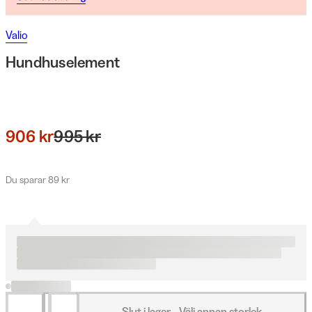
Valio
Hundhuselement
906 kr
995 kr
Du sparar 89 kr
Slut i lager - Välj annan storlek