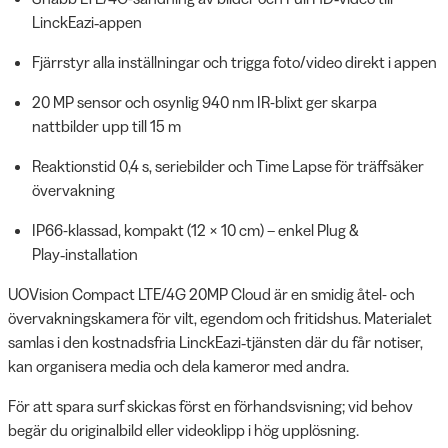
LinckEazi‑appen
Fjärrstyr alla inställningar och trigga foto/video direkt i appen
20 MP sensor och osynlig 940 nm IR-blixt ger skarpa
nattbilder upp till 15 m
Reaktionstid 0,4 s, seriebilder och Time Lapse för träffsäker
övervakning
IP66-klassad, kompakt (12 × 10 cm) – enkel Plug &
Play‑installation
UOVision Compact LTE/4G 20MP Cloud är en smidig åtel- och
övervakningskamera för vilt, egendom och fritidshus. Materialet
samlas i den kostnadsfria LinckEazi‑tjänsten där du får notiser,
kan organisera media och dela kameror med andra.
För att spara surf skickas först en förhandsvisning; vid behov
begär du originalbild eller videoklipp i hög upplösning.