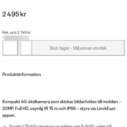
2 495 kr
Rek. pris 2 749 kr
Slut i lager - Välj annan storlek
Produktinformation
Kompakt 4G-åtelkamera som skickar bilder/video till mobilen –
20MP, Full HD, osynlig IR 15 m och IP66 – styrs via LinckEazi-
appen.
Snabb LTE/4G-sändning av bilder och Full HD‑video till