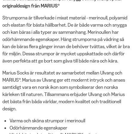
originaldesign från MARIUS®
Strumporna är tillverkade i mixat material - merinoull, polyamid
och elastan för bästa hållbarhet. De är både varma och snygga
och kan bäras i alla typer av sammanhang. Merinoullen har
odörhämmande egenskaper. Häng strumporna på vädring så
kan de bäras flera gånger innan de behöver tvättas, vilket är bra
för miljön. Dessa strumpor är mycket uppskattade och därför
även perfekta att ge bort som gåva till både nära och kära.
Marius Socks är resultatet av samarbetet mellan Ulvang och
MARIUS®. Marius av Ulvang ger ett modernt intryck och anses
samtidigt vara en norsk ikon som symboliserar den norska
kärleken till naturen. Tillsammans erbjuder Ulvang och Marius
det bästa från båda världar, modern kvalitet och traditionell
design.
Varma och sköna strumpor i merinoull
Odörhämmande egenskaper