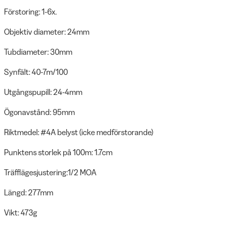
Förstoring: 1-6x.
Objektiv diameter: 24mm
Tubdiameter: 30mm
Synfält: 40-7m/100
Utgångspupill: 24-4mm
Ögonavstånd: 95mm
Riktmedel: #4A belyst (icke medförstorande)
Punktens storlek på 100m: 1.7cm
Träfflägesjustering:1/2 MOA
Längd: 277mm
Vikt: 473g