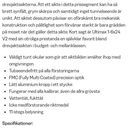
drevjaktssikterna. Att ett sikte i detta prissegment kan ha så
brett synfält, grym skärpa och samtidigt inget tunnelseende är
unikt. Att siktet dessutom påvisar en oförskämt bra mekanisk
konstruktion och pålitlighet som förvånar starkt är bara grädden
på moset när det gäller detta sikte. Kort sagt är Ultimax 1-6x24
V2 med sin otroliga prestanda en självklar favorit bland
drevjaktssikten i budget- och mellanklassen.
Väldigt tunt okular som gör att siktbilden smälter ihop med
omgivningen
Tubseendefritt på alla förstoringarna
FMC (Fully Multi Coated) precision optik
Lätt aluminium kropp i ett stycke
Fungerar med alla kalibrar, även de allra grövsta
Vattentät, fukttät
Icke medförstorande riktmedel
11-stegs belysning
Specifikationer: