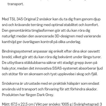
transport.
Med TSL 345 Original 2 snöskor kan du ta dig fram genom djup
snö och krävande terräng med optimal stabilitet och komfort.
Den genomtänkta timglasformen gör att du kan röra dig
naturligt medan den avancerade 3D-designen med varierande
kanthöjd ger överlägsen kontroll på olika underlag.
Bindningssystemet anpassar sig enkelt efter dina skor oavsett
bredd, vilket gör att du kan röra dig bekvämt under långa turer.
De utbytbara ståldubbarna säkrar ett stadigt grepp även på
hala ytor, medan det innovativa SSAS-systemet absorberar ljud
och stötar för en skonsam och tyst upplevelse i skog och fjäll.
Snöskorna är utrustade med en praktisk hälspärr som endast
används vid transport och förvaring för att förhindra skador.
Produkten har färgen Dark Grey.
Mått: 67,5 x 22,5 cm | Vikt per snösko: 1005 g | Svårighetsgrad: 3