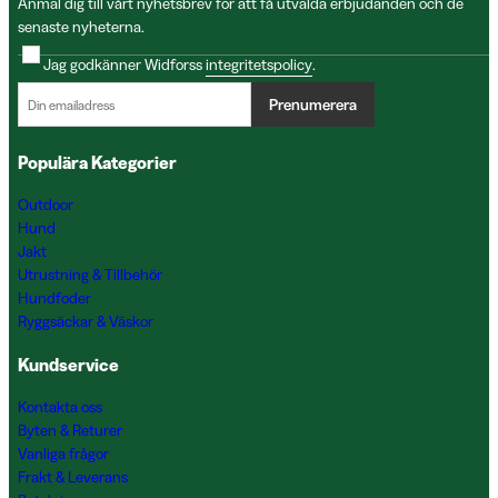
Anmäl dig till vårt nyhetsbrev för att få utvalda erbjudanden och de
senaste nyheterna.
Jag godkänner Widforss
integritetspolicy
.
Prenumerera
Populära Kategorier
Outdoor
Hund
Jakt
Utrustning & Tillbehör
Hundfoder
Ryggsäckar & Väskor
Kundservice
Kontakta oss
Byten & Returer
Vanliga frågor
Frakt & Leverans