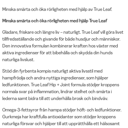
Minska smärta och öka rörligheten med hjälp av True Leaf.
Minska smärta och öka rörligheten med hjälp True Leaf
Gladare, friskare och längre liv – naturligt. True Leaf vill göra livet
tillfredsställande och givande för både husdjur och människor.
Den innovativa formulan kombinerar kraften hos växter med
aktiva ingredienser för att bibehålla och skydda din hunds
naturliga livslust.
Stöd din fyrbenta kompis naturligt aktiva livsstil med
hampfröolja och andra nyttiga ingredienser, som hjälper
ledfunktionen. True Leaf Hip + Joint formula stödjer kroppens
normala svar på inflammation, lindrar stelhet och smärta i
lederna samt bidra till att underhålla brosk och bindväv.
Omega-3-fettsyror från hampa stödjer höft- och ledfunktioner.
Gurkmeja har kraftfulla antioxidanter som stödjer kroppens
naturliga försvar och hjälper till att upprätthålla ett hälsosamt