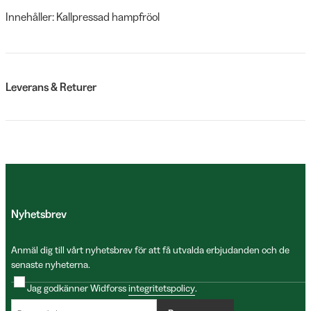
Innehåller: Kallpressad hampfröol
Leverans & Returer
Nyhetsbrev
Anmäl dig till vårt nyhetsbrev för att få utvalda erbjudanden och de
senaste nyheterna.
Jag godkänner Widforss
integritetspolicy
.