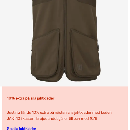
10% extra på alla jaktkläder
Just nu får du 10% extra på nästan alla jaktkläder med koden
JAKT10 i kassan. Erbjudandet gäller till och med 10/8
Se alla jaktkläder