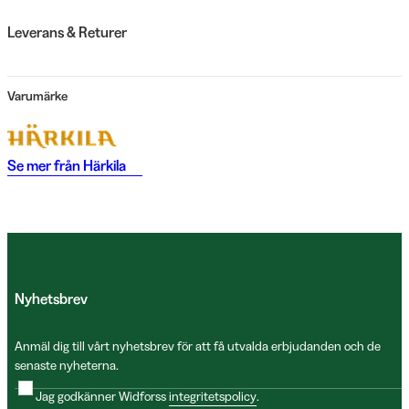
Leverans & Returer
Varumärke
Se mer från
Härkila
Nyhetsbrev
Anmäl dig till vårt nyhetsbrev för att få utvalda erbjudanden och de
senaste nyheterna.
Jag godkänner Widforss
integritetspolicy
.