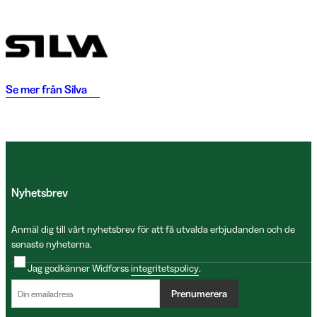
Se mer från
Silva
Nyhetsbrev
Anmäl dig till vårt nyhetsbrev för att få utvalda erbjudanden och de
senaste nyheterna.
Jag godkänner Widforss
integritetspolicy
.
Prenumerera