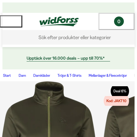
0
Sök efter produkter eller kategorier
Upptäck över 16.000 deals – upp till 70%*
Start
Dam
Damkläder
Tröjor & T-Shirts
Mellanlager & Fleecetröjor
E
Deal
6
%
Kod: JAKT10