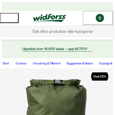
0
Sök efter produkter eller kategorier
Upptäck över 16.000 deals – upp till 70%*
Start
Outdoor
Utrustning & Tillbehör
Ryggsäckar & Väskor
Drybags & P
Deal
20
%