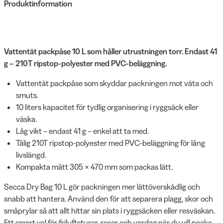
Produktinformation
Vattentät packpåse 10 L som håller utrustningen torr. Endast 41
g – 210T ripstop-polyester med PVC-beläggning.
Vattentät packpåse som skyddar packningen mot väta och
smuts.
10 liters kapacitet för tydlig organisering i ryggsäck eller
väska.
Låg vikt – endast 41 g – enkel att ta med.
Tålig 210T ripstop-polyester med PVC-beläggning för lång
livslängd.
Kompakta mått 305 × 470 mm som packas lätt.
Secca Dry Bag 10 L gör packningen mer lättöverskådlig och
snabb att hantera. Använd den för att separera plagg, skor och
småprylar så att allt hittar sin plats i ryggsäcken eller resväskan.
Ett smart val för friluftsturer, resor och vardag när du vill packa