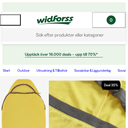
0
Sök efter produkter eller kategorier
Upptäck över 16.000 deals – upp till 70%*
Start
Outdoor
Utrustning & Tillbehör
Sovsäckar & Liggunderlag
Sovsäc
Deal
35
%