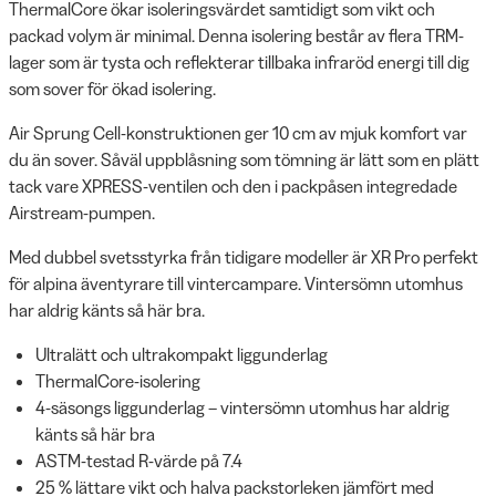
ThermalCore ökar isoleringsvärdet samtidigt som vikt och
packad volym är minimal. Denna isolering består av flera TRM-
lager som är tysta och reflekterar tillbaka infraröd energi till dig
som sover för ökad isolering.
Air Sprung Cell-konstruktionen ger 10 cm av mjuk komfort var
du än sover. Såväl uppblåsning som tömning är lätt som en plätt
tack vare XPRESS-ventilen och den i packpåsen integredade
Airstream-pumpen.
Med dubbel svetsstyrka från tidigare modeller är XR Pro perfekt
för alpina äventyrare till vintercampare. Vintersömn utomhus
har aldrig känts så här bra.
Ultralätt och ultrakompakt liggunderlag
ThermalCore-isolering
4-säsongs liggunderlag – vintersömn utomhus har aldrig
känts så här bra
ASTM-testad R-värde på 7.4
25 % lättare vikt och halva packstorleken jämfört med