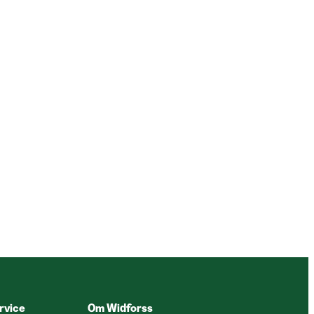
rvice
Om Widforss