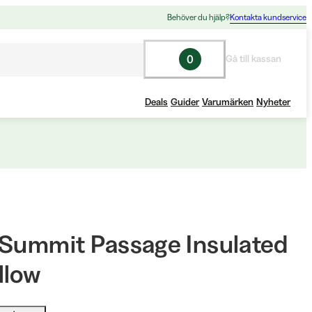
Behöver du hjälp?
Kontakta kundservice
0
Gå till kassan
Deals
Guider
Varumärken
Nyheter
 Summit Passage Insulated
llow