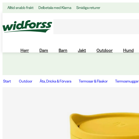
Alltid snabb frakt
Delbetala med Klarna
Smidiga returer
Herr
Dam
Barn
Jakt
Outdoor
Hund
Start
Outdoor
Äta, Dricka & Förvara
Termosar & Flaskor
Termosmuggar