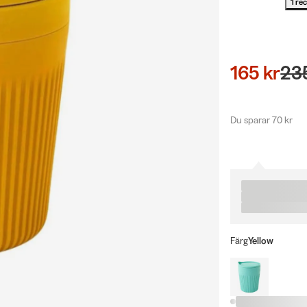
1 re
165 kr
23
Du sparar 70 kr
Färg
Yellow