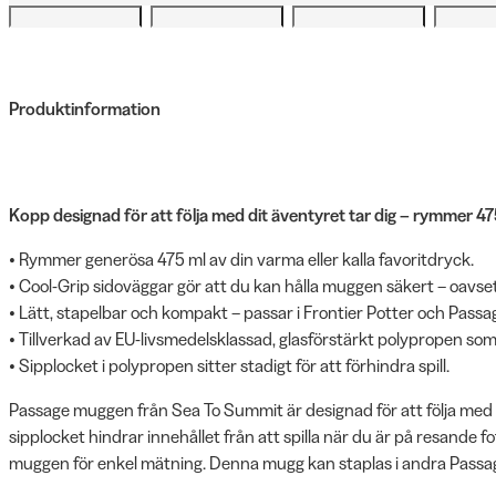
Produktinformation
Kopp designad för att följa med dit äventyret tar dig – rymmer 475
• Rymmer generösa 475 ml av din varma eller kalla favoritdryck.
• Cool-Grip sidoväggar gör att du kan hålla muggen säkert – oavset
• Lätt, stapelbar och kompakt – passar i Frontier Potter och Pass
• Tillverkad av EU-livsmedelsklassad, glasförstärkt polypropen so
• Sipplocket i polypropen sitter stadigt för att förhindra spill.
Passage muggen från Sea To Summit är designad för att följa med d
sipplocket hindrar innehållet från att spilla när du är på resande fo
muggen för enkel mätning. Denna mugg kan staplas i andra Passa