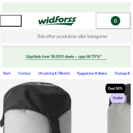
0
Sök efter produkter eller kategorier
Upptäck över 16.000 deals – upp till 70%*
Start
Outdoor
Utrustning & Tillbehör
Ryggsäckar & Väskor
Drybags & P
Deal
36
%
Outlet