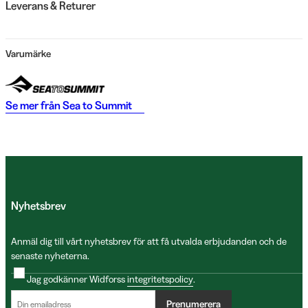
Leverans & Returer
Varumärke
Se mer från
Sea to Summit
Nyhetsbrev
Anmäl dig till vårt nyhetsbrev för att få utvalda erbjudanden och de
senaste nyheterna.
Jag godkänner Widforss
integritetspolicy
.
Prenumerera