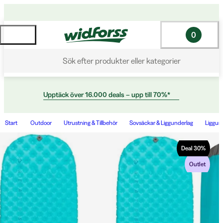
0
Sök efter produkter eller kategorier
Upptäck över 16.000 deals – upp till 70%*
Start
Outdoor
Utrustning & Tillbehör
Sovsäckar & Liggunderlag
Liggun
Deal
30
%
Outlet